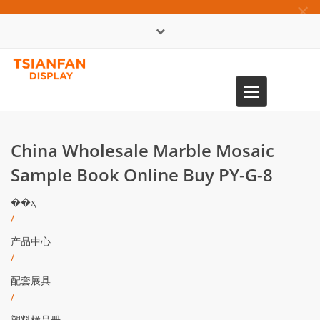
×
English
Toggle
0086-13365904989
navigation
China Wholesale Marble Mosaic
Sample Book Online Buy PY-G-8
��ҳ
/
产品中心
/
配套展具
/
塑料样品册