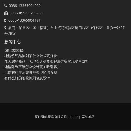
0086-13365904989
0086-0592-5796280
0086-13365904989
厦门市湖里区中国（福建）自由贸易试验区厦门片区（保税区）象兴一路27
号2B室
新闻中心
国庆放假通知
地毯纺织品陈列架什么款式更好看
放大您的商品：大理石大型货架解决方案实现零售成功
地毯陈列室该怎么设计更加吸引客户
毛毯布料展示架哪些类型简洁直观
有什么好的地毯陈列创意设计
厦门谦帆展具有限公司 admin
|
网站地图