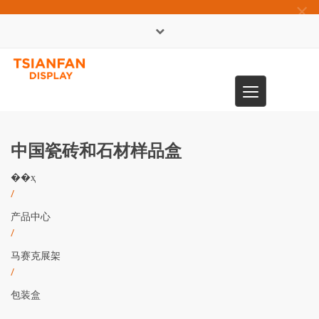
×
English
Toggle
0086-13365904989
navigation
中国瓷砖和石材样品盒
��ҳ
/
产品中心
/
马赛克展架
/
包装盒