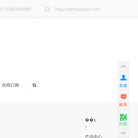
×
6-13365904989
inquiry@tsianfan.com
在线订购
客服
联系
��ҳ
扫描
/
产品中心