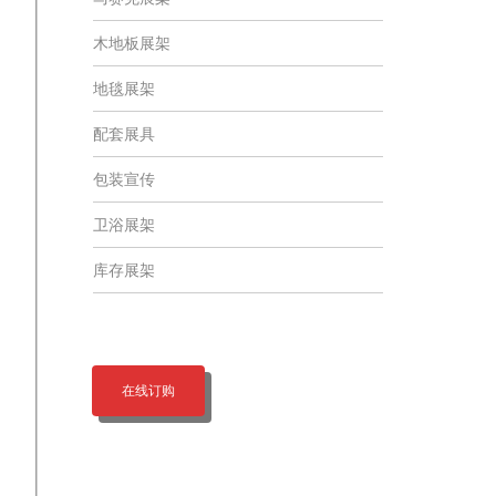
木地板展架
地毯展架
配套展具
包装宣传
卫浴展架
库存展架
在线订购