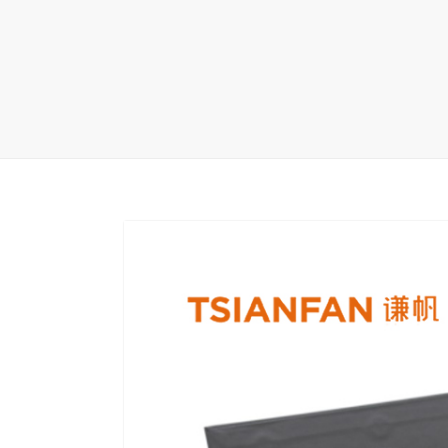
地毯展架
配套展具
包装宣传
卫浴展架
库存展架