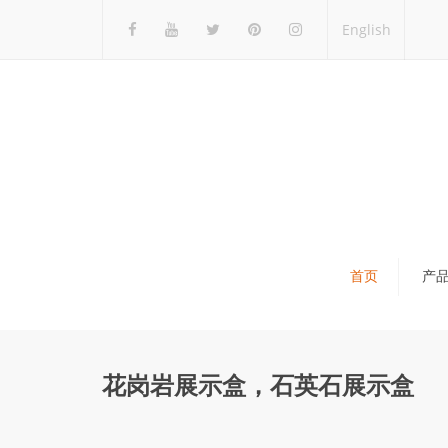
English
首页
产
瓷砖展架
石材展架
花岗岩展示盒，石英石展示盒
马赛克展架
木地板展架