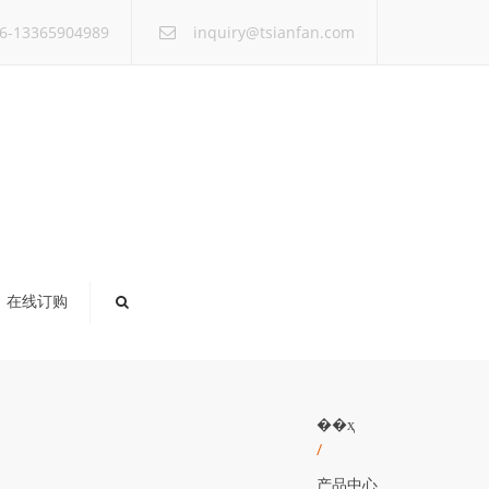
×
6-13365904989
inquiry@tsianfan.com
在线订购
��ҳ
/
产品中心