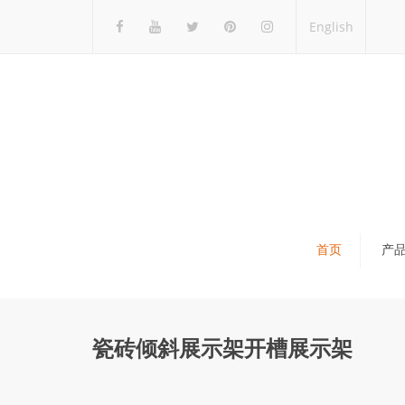
English
首页
产
瓷砖展架
石材展架
瓷砖倾斜展示架开槽展示架
马赛克展架
木地板展架