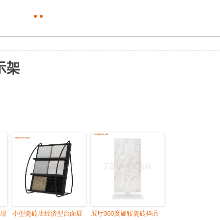
示架
 现
小型瓷砖店经济型台面展
展厅360度旋转瓷砖样品