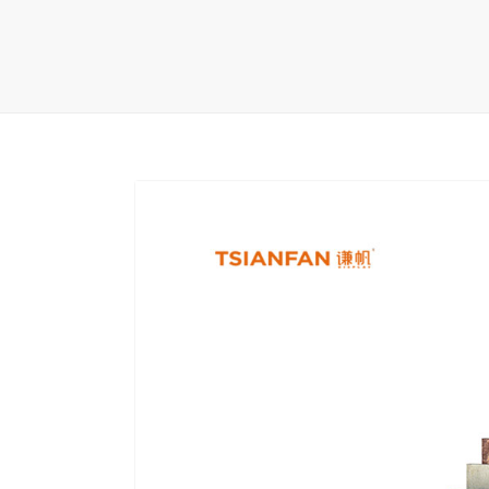
地毯展架
配套展具
包装宣传
卫浴展架
库存展架