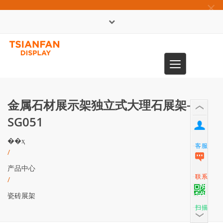
×
English
Toggle
0086-13365904989
navigation
金属石材展示架独立式大理石展架-
SG051
��ҳ
客服
/
产品中心
联系
/
瓷砖展架
扫描