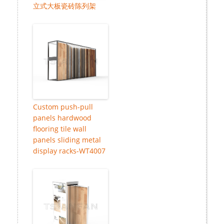
立式大板瓷砖陈列架
Custom push-pull
panels hardwood
flooring tile wall
panels sliding metal
display racks-WT4007