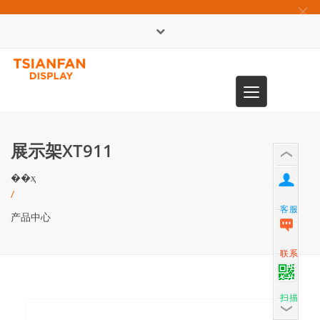
×
English
Toggle
0086-13365904989
navigation
展示架XT911
��ҳ
/
客服
产品中心
联系
扫描