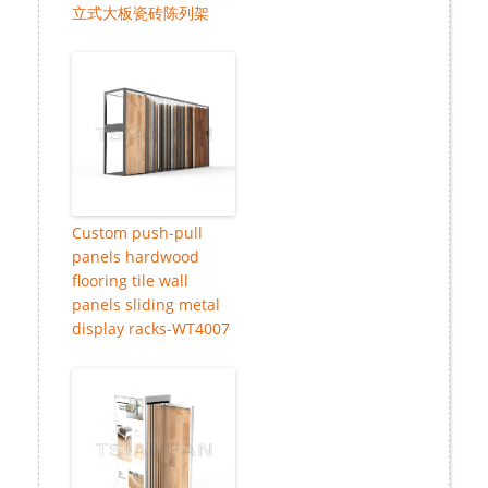
立式大板瓷砖陈列架
Custom push-pull
panels hardwood
flooring tile wall
panels sliding metal
display racks-WT4007