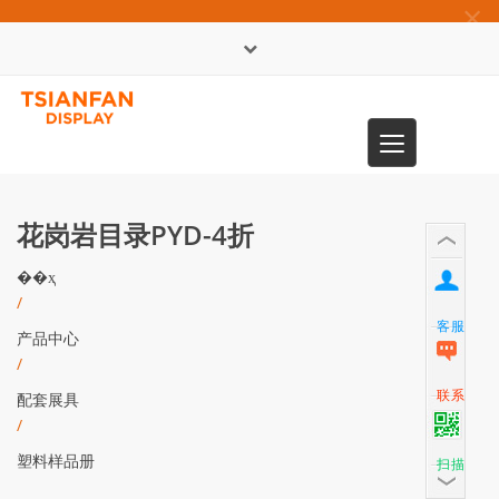
×
English
Toggle
0086-13365904989
navigation
花岗岩目录PYD-4折
��ҳ
/
客服
产品中心
/
联系
配套展具
/
塑料样品册
扫描