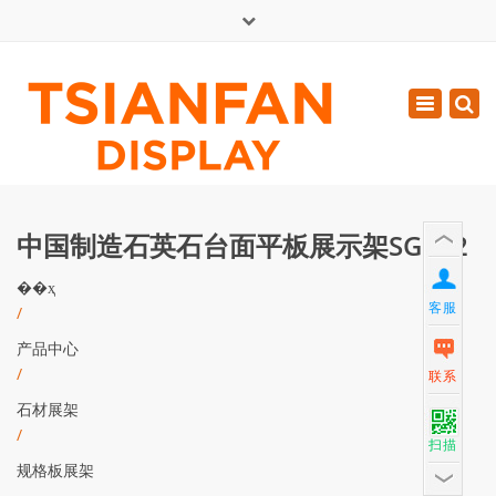
×
English
Toggle
周一 - 周六: 7:00 - 17:00
navigatio
0086-13365904989
inquiry@tsianfan.com
中国制造石英石台面平板展示架SG022
��ҳ
客服
/
产品中心
/
联系
石材展架
/
扫描
规格板展架