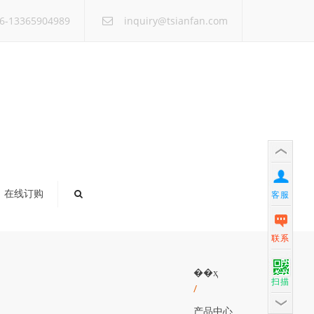
×
6-13365904989
inquiry@tsianfan.com
在线订购
客服
联系
��ҳ
扫描
/
产品中心