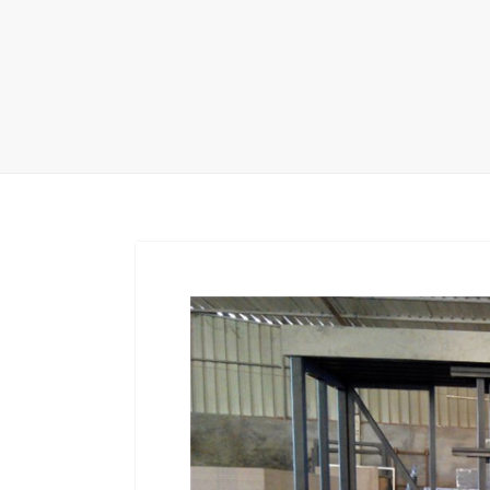
地毯展架
配套展具
包装宣传
卫浴展架
库存展架