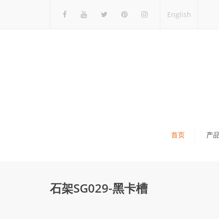
English
首页
产
瓷砖展架
石材展架
石架SG029-黑卡槽
马赛克展架
木地板展架