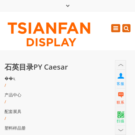
×
English
Toggle
周一 - 周六: 7:00 - 17:00
navigatio
0086-13365904989
inquiry@tsianfan.com
石英目录PY Caesar
��ҳ
客服
/
产品中心
/
联系
配套展具
/
扫描
塑料样品册