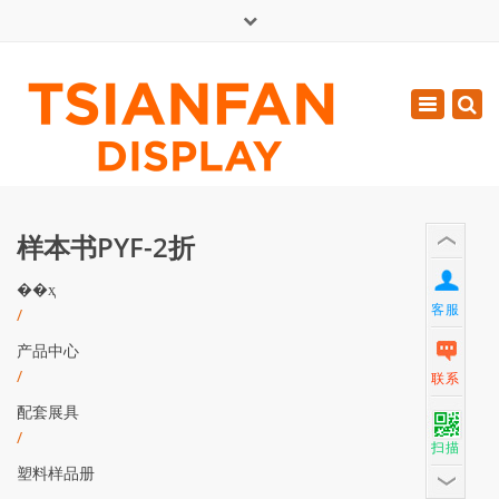
×
English
Toggle
周一 - 周六: 7:00 - 17:00
navigatio
0086-13365904989
inquiry@tsianfan.com
样本书PYF-2折
��ҳ
客服
/
产品中心
/
联系
配套展具
/
扫描
塑料样品册