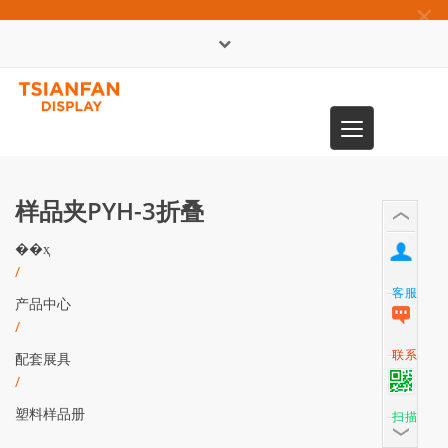
×
English
Toggle
0086-13365904989
navigation
样品夹PYH-3折叠
��ҳ
/
客服
产品中心
/
联系
配套展具
/
塑料样品册
扫描