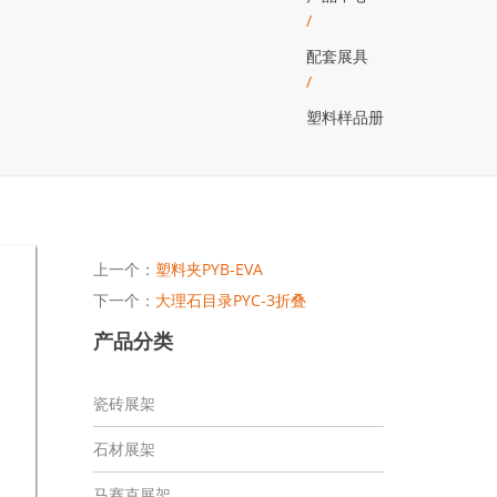
/
配套展具
/
塑料样品册
上一个：
塑料夹PYB-EVA
下一个：
大理石目录PYC-3折叠
产品分类
瓷砖展架
石材展架
马赛克展架