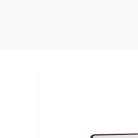
地毯展架
配套展具
包装宣传
卫浴展架
库存展架