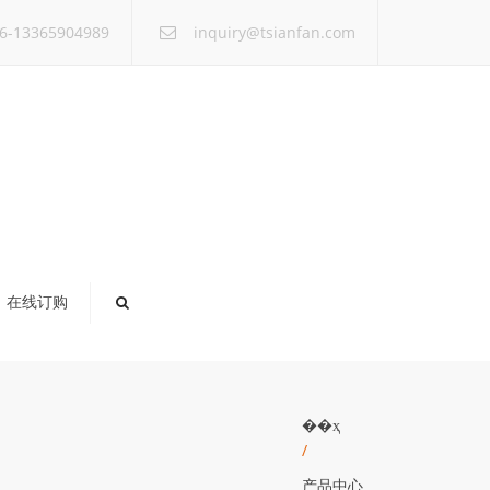
×
6-13365904989
inquiry@tsianfan.com
在线订购
��ҳ
/
产品中心