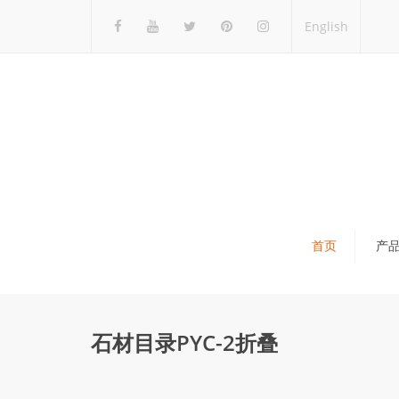
English
首页
产
瓷砖展架
石材展架
石材目录PYC-2折叠
马赛克展架
木地板展架