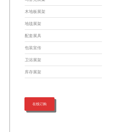
木地板展架
地毯展架
配套展具
包装宣传
卫浴展架
库存展架
在线订购