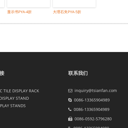
显示书PYA-4折
大理石夹PYA-5折
接
联系我们
inquiry@tsianfan.com
 TILE DISPLAY RACK
DISPLAY STAND
0086-13365904989
SPLAY STANDS
0086-13365904989
0086-0592-5796280