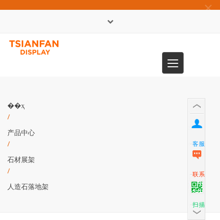
×
English
Toggle
0086-13365904989
navigation
��ҳ
/
产品中心
/
客服
石材展架
/
联系
人造石落地架
扫描