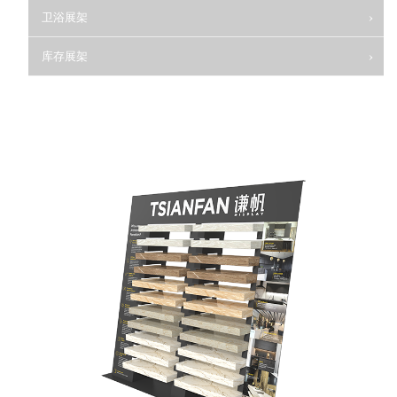
卫浴展架
库存展架