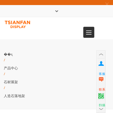
×
English
Toggle
0086-13365904989
navigation
��ҳ
/
产品中心
/
客服
石材展架
/
联系
人造石落地架
扫描