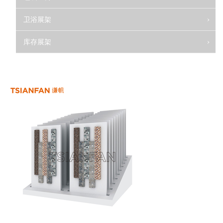
卫浴展架
库存展架