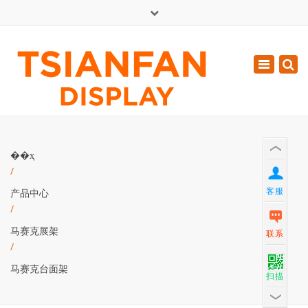
×
English
Toggle
周一 - 周六: 7:00 - 17:00
navigatio
0086-13365904989
inquiry@tsianfan.com
��ҳ
/
客服
产品中心
/
马赛克展架
联系
/
马赛克台面架
扫描