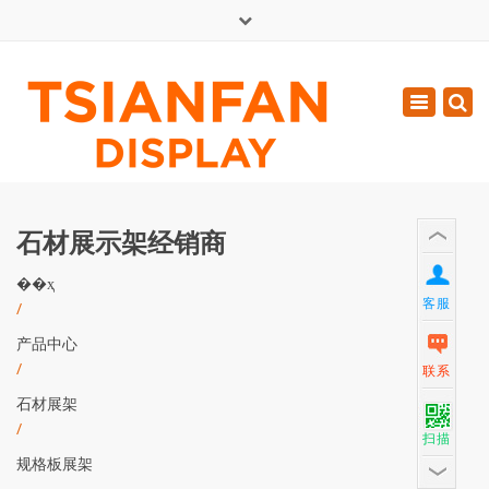
×
English
Toggle
周一 - 周六: 7:00 - 17:00
navigatio
0086-13365904989
inquiry@tsianfan.com
石材展示架经销商
��ҳ
客服
/
产品中心
/
联系
石材展架
/
扫描
规格板展架