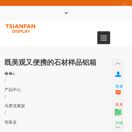
×
English
Toggle
0086-13365904989
navigation
既美观又便携的石材样品铝箱
��ҳ
/
客服
产品中心
/
联系
马赛克展架
/
包装盒
扫描