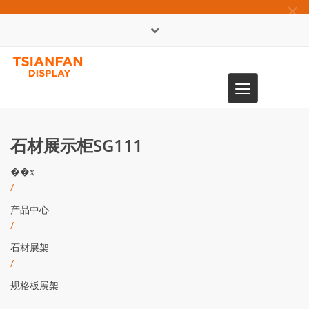
×
English
Toggle
0086-13365904989
navigation
石材展示柜SG111
��ҳ
/
产品中心
/
石材展架
/
规格板展架