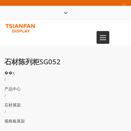
×
English
Toggle
0086-13365904989
navigation
石材陈列柜SG052
��ҳ
/
产品中心
/
石材展架
/
规格板展架